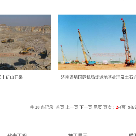
沃丰矿山开采
济南遥墙国际机场场道地基处理及土石
共
28
条记录
首页
上一页
下一页
尾页
页次：
2
/4
页
9
条
代表工程
施工展示
联