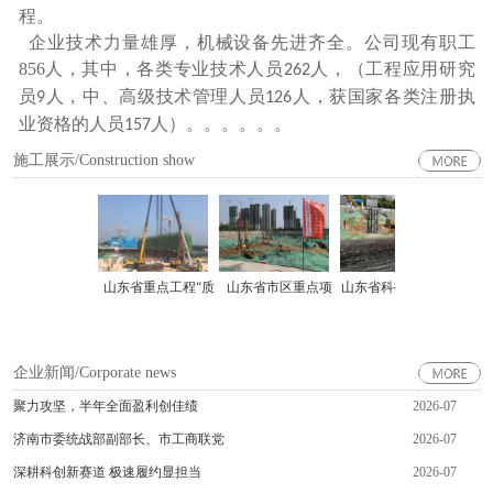
程。
企业技术力量雄厚，机械设备先进齐全。公司现有职工
856
人，其中，各类专业技术人员
人，（工程应用研究
262
员
人，中、高级技术管理人员
人，获国家各类注册执
9
126
业资格的人员
人）
。。。。。。
157
施工展示/Construction show
山东省重点工程“质
山东省市区重点项
山东省科技馆桩基项
省
子中心”桩基项目
目“济南远大购物广
目
（
场一期（B-2地块）
企业新闻/Corporate news
桩基工程”
聚力攻坚，半年全面盈利创佳绩
2026-07
济南市委统战部副部长、市工商联党
2026-07
深耕科创新赛道 极速履约显担当
2026-07